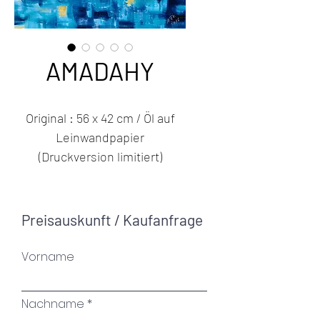
AMADAHY
Original : 56 x 42 cm / Öl auf
Leinwandpapier
(Druckversion limitiert)
Das Wasser des Waldes
durchzieht die stillen Wege
Preisauskunft / Kaufanfrage
des Lebens wie ein ruhiger
Fluss. In seinem leisen
Vorname
Murmeln manifestiert sich die
tiefe Stille, die den
Nachname
unaufhörlichen Fluss des