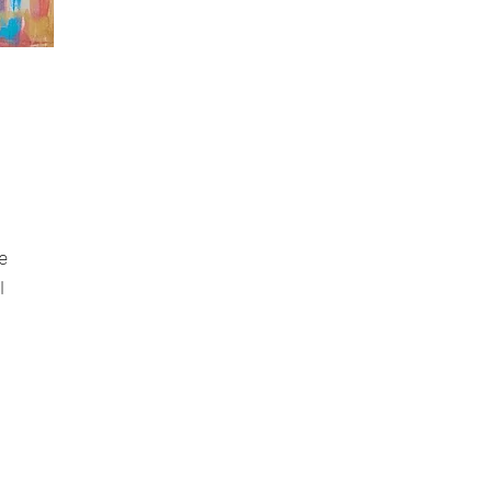
e
l
s.
d
 a