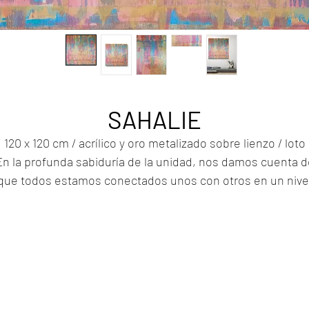
SAHALIE
120 x 120 cm / acrílico y oro metalizado sobre lienzo / loto
En la profunda sabiduría de la unidad, nos damos cuenta d
que todos estamos conectados unos con otros en un nive
ue se encuentra más allá de las diferencias y separacione
Es el vínculo que nos abraza a todos y nos recuerda que
somos parte de un todo mayor. Que la idea de esta unida
nificadora nos inspire a tratarnos unos a otros con amor y
vivir en un espíritu de armonía y unidad.