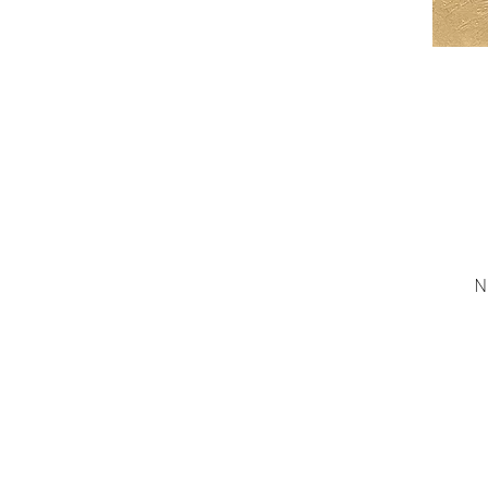
N
n
m