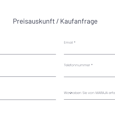
desesperación. Pero en medio de estas dualidades se
encuentra la esencia de nuestro ser, que nos permite
esarrollarnos y experimentar nuestro verdadero propósito
Preisauskunft / Kaufanfrage
Email
Telefonnummer