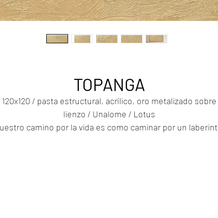
TOPANGA
120x120 / pasta estructural, acrílico, oro metalizado sobre
lienzo / Unalome / Lotus
uestro camino por la vida es como caminar por un laberint
En este camino luchamos por la libertad, un estado de
independencia interna y externa. A medida que avanzamos
os encontramos con los giros y vueltas de la vida: desafíos
cambios impredecibles que nos sacan de nuestra zona d
confort y nos desafían a crecer y aprender. Es un camino
arcado por altibajos, por luces y sombras, por esperanza