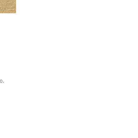
o.
,
 y
e
 y